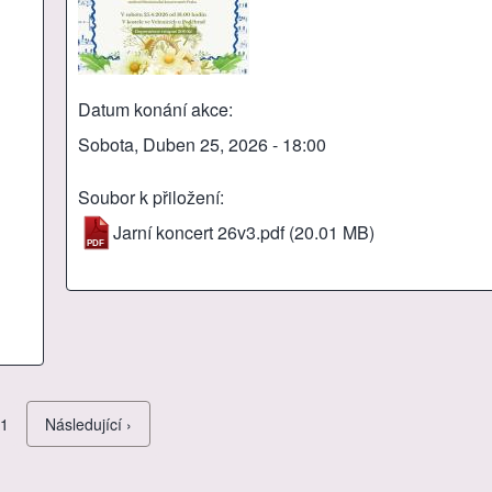
Datum konání akce
Sobota, Duben 25, 2026 - 18:00
Soubor k přiložení
Jarní koncert 26v3.pdf
(20.01 MB)
 1
Následující stránka
Následující ›
Pagination