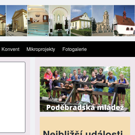
Konvent
Mikroprojekty
Fotogalerie
Nejbližší události