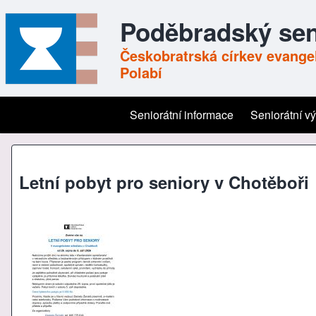
Poděbradský sen
Českobratrská církev evangel
Polabí
Seniorátní informace
Seniorátní v
Main navigation
Letní pobyt pro seniory v Chotěboři