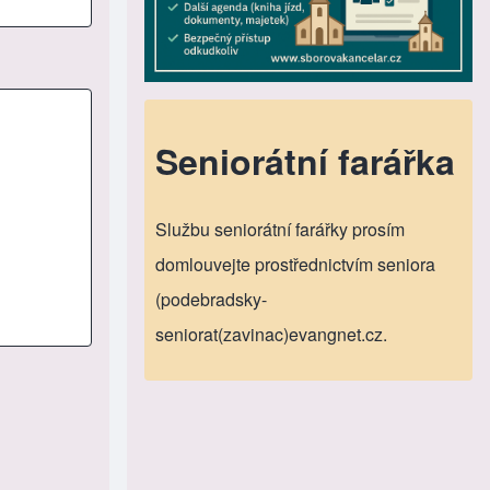
Seniorátní farářka
Službu seniorátní farářky prosím
domlouvejte prostřednictvím seniora
(podebradsky-
seniorat(zavinac)evangnet.cz.