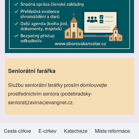
Seniorátní farářka
Službu seniorátní farářky prosím domlouvejte
prostřednictvím seniora (podebradsky-
seniorat(zavinac)evangnet.cz.
Cesta církve
(opens in new tab)
E-cirkev
(opens in new tab)
Katecheze
(opens in new tab)
Místa reformace
(opens in new tab)
Footer menu