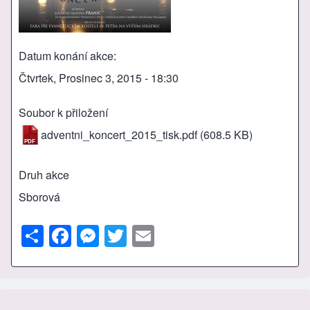
Datum konání akce
Čtvrtek, Prosinec 3, 2015 - 18:30
Soubor k přiložení
adventni_koncert_2015_tisk.pdf
(608.5 KB)
Druh akce
Sborová
S
F
M
T
E
h
a
e
wi
m
ar
c
ss
tt
ail
e
e
e
er