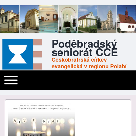
Poděbradský
seniorát ČCE
Českobratrská církev
evangelická v regionu Polabí
Toggle main menu
Main navigation