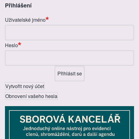
b
n
Přihlášení
o
g
Uživatelské jméno
o
er
k
Heslo
Vytvořit nový účet
Obnovení vašeho hesla