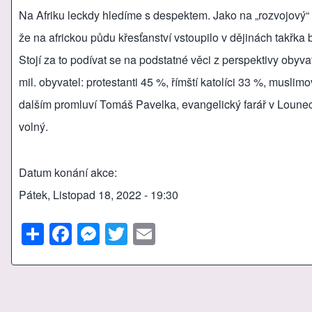
Na Afriku leckdy hledíme s despektem. Jako na „rozvojový“ 
že na africkou půdu křesťanství vstoupilo v dějinách takřka 
Stojí za to podívat se na podstatné věci z perspektivy obyv
mil. obyvatel: protestanti 45 %, římští katolíci 33 %, mus
dalším promluví Tomáš Pavelka, evangelický farář v Lounec
volný.
Datum konání akce
Pátek, Listopad 18, 2022 - 19:30
S
F
M
T
E
h
a
e
wi
m
ar
c
ss
tt
ail
e
e
e
er