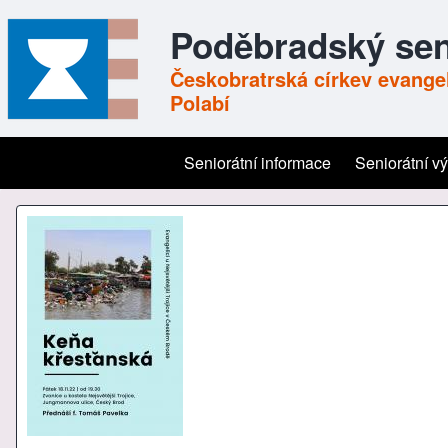
Poděbradský sen
Českobratrská církev evangel
Polabí
Seniorátní informace
Seniorátní v
Main navigation