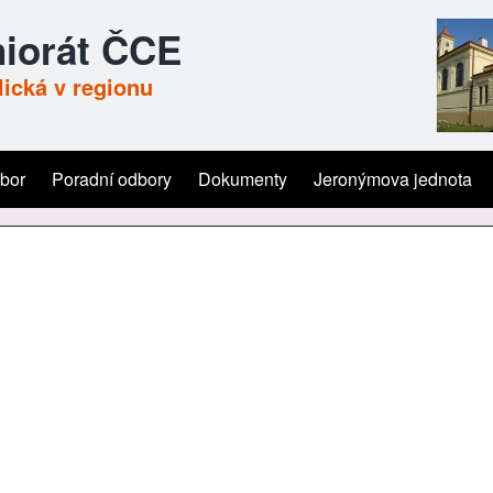
iorát ČCE
ická v regionu
ýbor
Poradní odbory
Dokumenty
Jeronýmova jednota