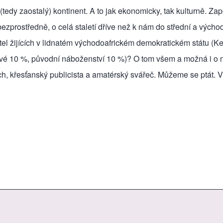
(tedy zaostalý) kontinent. A to jak ekonomicky, tak kulturně. Z
bezprostředně, o celá staletí dříve než k nám do střední a výcho
atel žijících v lidnatém východoafrickém demokratickém státu (K
limové 10 %, původní náboženství 10 %)? O tom všem a možná i o
h, křesťanský publicista a amatérský svářeč. Můžeme se ptát. 