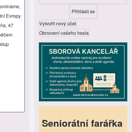
apomínáme,
dní Evropy.
Vytvořit nový účet
eňa, 47
Obnovení vašeho hesla
 něčem
Vstup
Seniorátní farářka