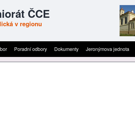
iorát ČCE
ická v regionu
ýbor
Poradní odbory
Dokumenty
Jeronýmova jednota