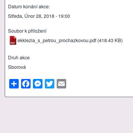
Datum konání akce
Středa, Únor 28, 2018 - 19:00
Soubor k přiložení
ekklezia_s_petrou_prochazkovou.pdf
(418.43 KB)
Druh akce
Sborová
S
F
M
T
E
h
a
e
wi
m
ar
c
ss
tt
ail
e
e
e
er
b
n
o
g