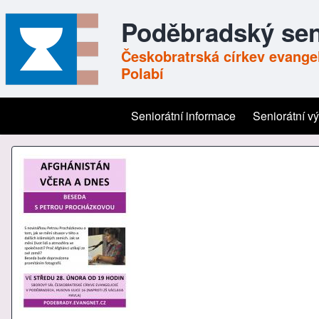
Poděbradský sen
Českobratrská církev evangel
Polabí
Seniorátní informace
Seniorátní v
Main navigation