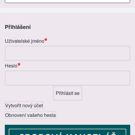
ar
c
ss
tt
ail
e
e
e
er
b
n
Přihlášení
o
g
Uživatelské jméno
o
er
k
Heslo
Vytvořit nový účet
Obnovení vašeho hesla