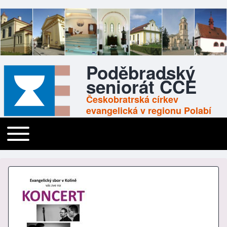
Poděbradský
seniorát ČCE
Českobratrská církev
evangelická v regionu Polabí
Toggle main menu
Main navigation