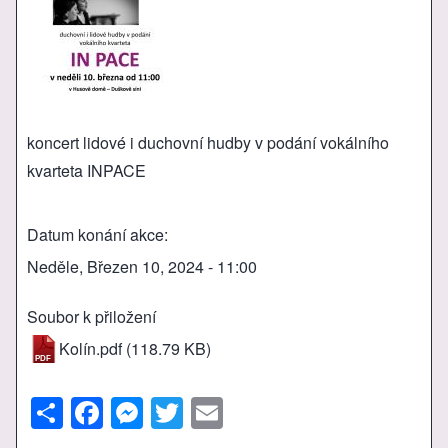
koncert lidové i duchovní hudby v podání vokálního
kvarteta INPACE
Datum konání akce
Neděle, Březen 10, 2024 - 11:00
Soubor k přiložení
Kolín.pdf
(118.79 KB)
S
F
M
T
E
h
a
e
wi
m