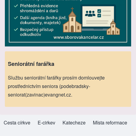
Seniorátní farářka
Službu seniorátní farářky prosím domlouvejte
prostřednictvím seniora (podebradsky-
seniorat(zavinac)evangnet.cz.
Cesta církve
(opens in new tab)
E-cirkev
(opens in new tab)
Katecheze
(opens in new tab)
Místa reformace
(opens in new tab)
Footer menu