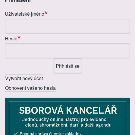
o
g
Uživatelské jméno
o
er
k
Heslo
Vytvořit nový účet
Obnovení vašeho hesla