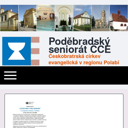
Poděbradský
seniorát ČCE
Českobratrská církev
evangelická v regionu Polabí
Toggle main menu
Main navigation