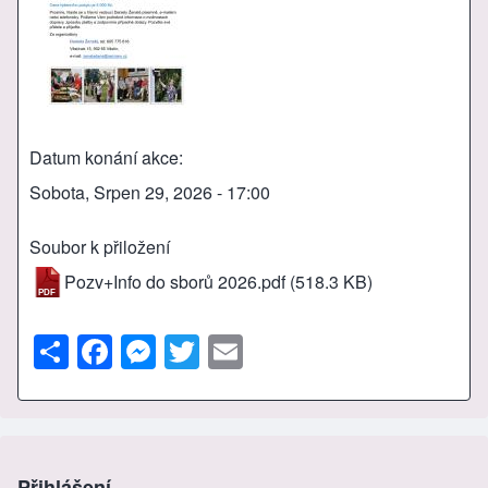
Datum konání akce
Sobota, Srpen 29, 2026 - 17:00
Soubor k přiložení
Pozv+Info do sborů 2026.pdf
(518.3 KB)
S
F
M
T
E
h
a
e
wi
m
ar
c
ss
tt
ail
e
e
e
er
b
n
Přihlášení