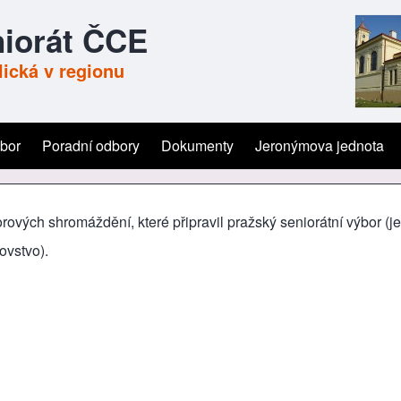
iorát ČCE
ická v regionu
ýbor
Poradní odbory
Dokumenty
Jeronýmova jednota
rových shromáždění, které připravil pražský seniorátní výbor (j
ovstvo).