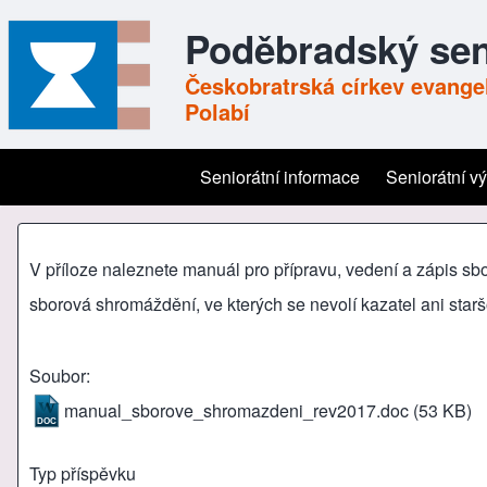
Poděbradský sen
Českobratrská církev evangel
Polabí
Seniorátní informace
Seniorátní v
Main navigation
V příloze naleznete manuál pro přípravu, vedení a zápis sbo
sborová shromáždění, ve kterých se nevolí kazatel ani starš
Soubor
manual_sborove_shromazdeni_rev2017.doc
(53 KB)
Typ příspěvku