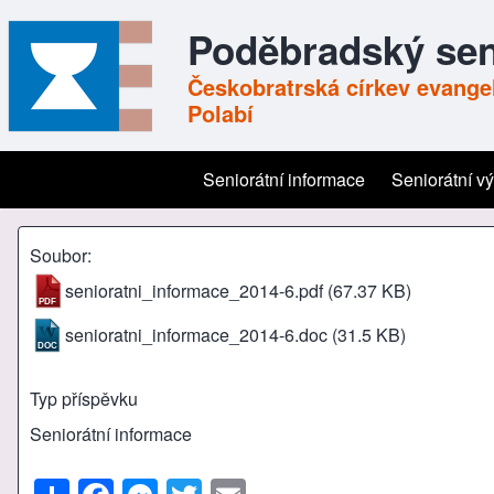
Poděbradský sen
Českobratrská církev evangel
Polabí
Seniorátní informace
Seniorátní v
Main navigation
Soubor
senioratni_informace_2014-6.pdf
(67.37 KB)
senioratni_informace_2014-6.doc
(31.5 KB)
Typ příspěvku
Seniorátní informace
S
F
M
T
E