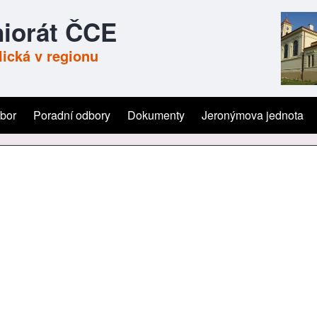
iorát ČCE
ická v regionu
ýbor
Poradní odbory
Dokumenty
Jeronýmova jednota