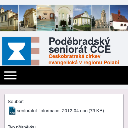
Poděbradský
seniorát ČCE
Českobratrská církev
evangelická v regionu Polabí
Toggle main menu
Main navigation
Soubor
senioratni_informace_2012-04.doc
(73 KB)
Typ příspěvku