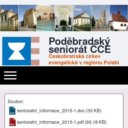
Poděbradský
seniorát ČCE
Českobratrská církev
evangelická v regionu Polabí
Toggle main menu
Main navigation
Soubor
senioratni_informace_2015-1.doc
(30 KB)
senioratni_informace_2015-1.pdf
(65.18 KB)