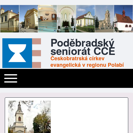
Poděbradský
seniorát ČCE
Českobratrská církev
evangelická v regionu Polabí
Toggle main menu
Main navigation