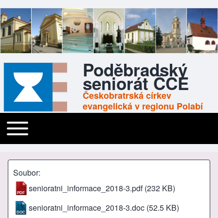
Poděbradský
seniorát ČCE
Českobratrská církev
evangelická v regionu Polabí
Toggle main menu
Main navigation
Soubor
senioratni_informace_2018-3.pdf
(232 KB)
senioratni_informace_2018-3.doc
(52.5 KB)