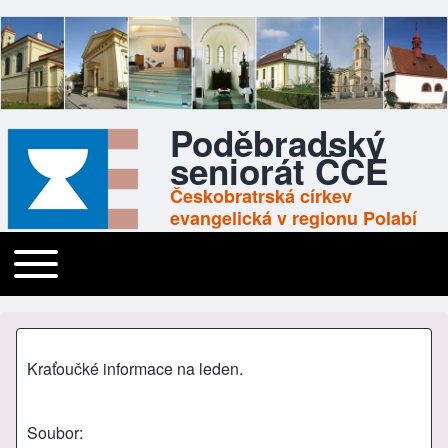
Poděbradský
seniorát ČCE
Českobratrská církev
evangelická v regionu Polabí
Toggle main menu
Main navigation
Kraťoučké informace na leden.
Soubor