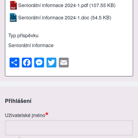
Seniorátní informace 2024-1.pdf
(107.55 KB)
Seniorátní informace 2024-1.doc
(54.5 KB)
Typ příspěvku
Seniorátní informace
S
F
M
T
E
h
a
e
wi
m
ar
c
ss
tt
ail
e
e
e
er
b
n
Přihlášení
o
g
Uživatelské jméno
o
er
k