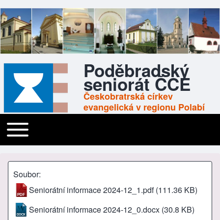
Poděbradský
seniorát ČCE
Českobratrská církev
evangelická v regionu Polabí
Toggle main menu
Main navigation
Soubor
Seniorátní informace 2024-12_1.pdf
(111.36 KB)
Seniorátní informace 2024-12_0.docx
(30.8 KB)