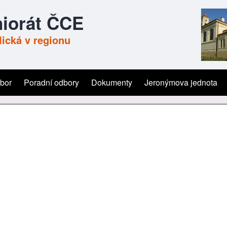
iorát ČCE
ická v regionu
ýbor
Poradní odbory
Dokumenty
Jeronýmova jednota