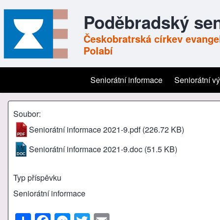
Poděbradský sen
Českobratrská církev evangel
Polabí
Seniorátní informace
Seniorátní v
Main navigation
Soubor
Seniorátní informace 2021-9.pdf
(226.72 KB)
Seniorátní informace 2021-9.doc
(51.5 KB)
Typ příspěvku
Seniorátní informace
S
F
M
T
E