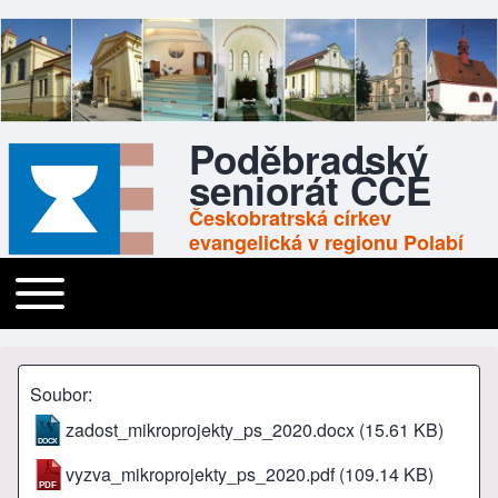
Poděbradský
seniorát ČCE
Českobratrská církev
evangelická v regionu Polabí
Toggle main menu
Main navigation
Soubor
zadost_mikroprojekty_ps_2020.docx
(15.61 KB)
vyzva_mikroprojekty_ps_2020.pdf
(109.14 KB)