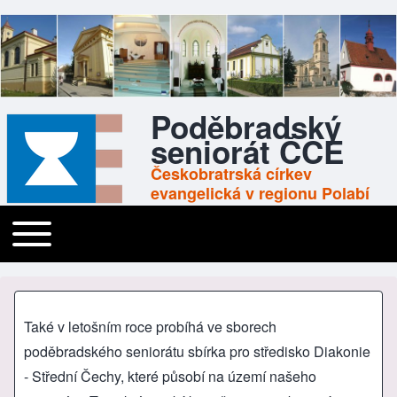
Poděbradský
seniorát ČCE
Českobratrská církev
evangelická v regionu Polabí
Toggle main menu
Main navigation
Také v letošním roce probíhá ve sborech
poděbradského seniorátu sbírka pro středisko Diakonie
- Střední Čechy, které působí na území našeho