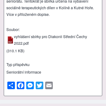
seniorátu. Tentokrát je sbírka určena na vybavení
sociálně terapeutických dílen v Kolíně a Kutné Hoře.
Více v přiloženém dopise.
Soubor
vyhlášení sbírky pro Diakonii Střední Čechy
2022.pdf
(310.1 KB)
Typ příspěvku
Seniorátní informace
S
F
M
T
E
h
a
e
wi
m
ar
c
ss
tt
ail