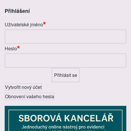
e
e
e
er
b
n
Přihlášení
o
g
Uživatelské jméno
o
er
k
Heslo
Vytvořit nový účet
Obnovení vašeho hesla