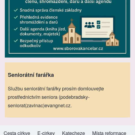
Seniorátní farářka
Službu seniorátní farářky prosím domlouvejte
prostřednictvím seniora (podebradsky-
seniorat(zavinac)evangnet.cz.
Cesta církve
(opens in new tab)
E-cirkev
(opens in new tab)
Katecheze
(opens in new tab)
Místa reformace
(opens in new tab)
Footer menu