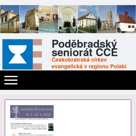
Poděbradský
seniorát ČCE
Českobratrská církev
evangelická v regionu Polabí
Toggle main menu
Main navigation