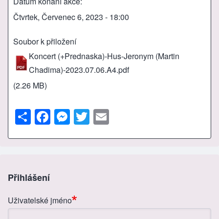
Datum konání akce
Čtvrtek, Červenec 6, 2023 - 18:00
Soubor k přiložení
Koncert (+Prednaska)-Hus-Jeronym (Martin
Chadima)-2023.07.06.A4.pdf
(2.26 MB)
S
F
M
T
E
h
a
e
wi
m
ar
c
ss
tt
ail
e
e
e
er
b
n
Přihlášení
o
g
Uživatelské jméno
o
er