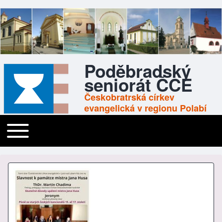
Poděbradský
seniorát ČCE
Českobratrská církev
evangelická v regionu Polabí
Toggle main menu
Main navigation