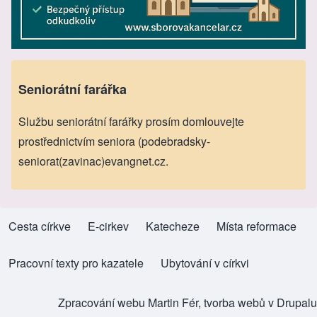
Seniorátní farářka
Službu seniorátní farářky prosím domlouvejte
prostřednictvím seniora (podebradsky-
seniorat(zavinac)evangnet.cz.
Cesta církve
(opens in new tab)
E-cirkev
(opens in new tab)
Katecheze
(opens in new tab)
Místa reformace
(opens in new tab)
Footer menu
Pracovní texty pro kazatele
(opens in new tab)
Ubytování v církvi
(opens in new tab)
Zpracování webu
Martin Fér, tvorba webů v Drupalu