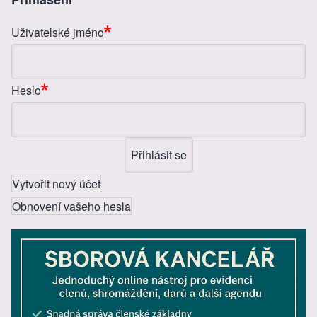
o
g
Uživatelské jméno
o
er
k
Heslo
Vytvořit nový účet
Obnovení vašeho hesla