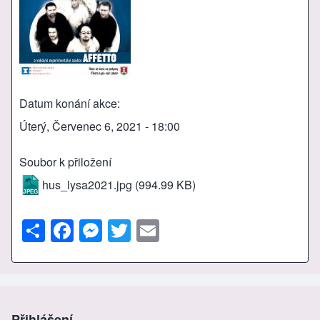
Datum konání akce
Úterý, Červenec 6, 2021 - 18:00
Soubor k přiložení
hus_lysa2021.jpg
(994.99 KB)
S
F
M
T
E
h
a
e
wi
m
ar
c
ss
tt
ail
e
e
e
er
b
n
Přihlášení