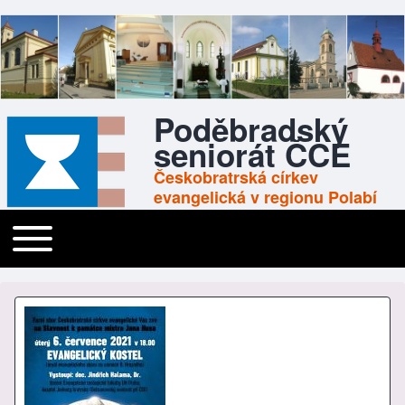
Poděbradský
seniorát ČCE
Českobratrská církev
evangelická v regionu Polabí
Toggle main menu
Main navigation