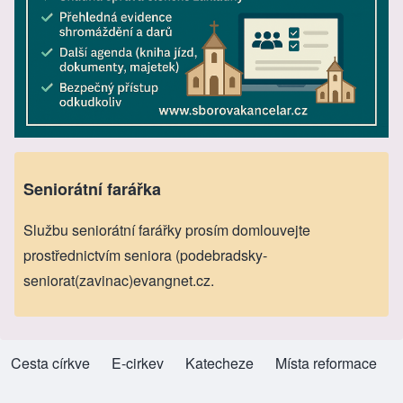
Seniorátní farářka
Službu seniorátní farářky prosím domlouvejte
prostřednictvím seniora (podebradsky-
seniorat(zavinac)evangnet.cz.
Cesta církve
(opens in new tab)
E-cirkev
(opens in new tab)
Katecheze
(opens in new tab)
Místa reformace
(opens in new tab)
Footer menu