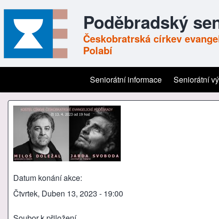
Poděbradský sen
Českobratrská církev evangel
Polabí
Seniorátní informace
Seniorátní v
Main navigation
Datum konání akce
Čtvrtek, Duben 13, 2023 - 19:00
Soubor k přiložení