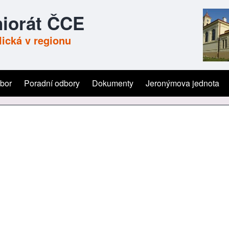
iorát ČCE
ická v regionu
ýbor
Poradní odbory
Dokumenty
Jeronýmova jednota